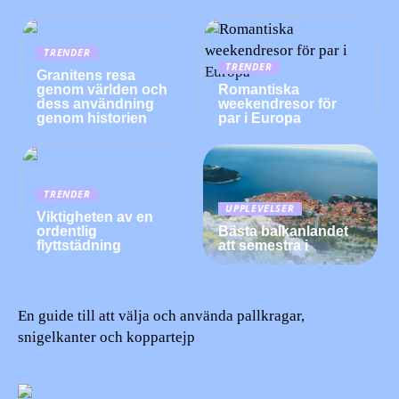
TRENDER
TRENDER
Granitens resa
genom världen och
Romantiska
dess användning
weekendresor för
genom historien
par i Europa
TRENDER
UPPLEVELSER
Viktigheten av en
ordentlig
Bästa balkanlandet
flyttstädning
att semestra i
En guide till att välja och använda pallkragar,
snigelkanter och koppartejp