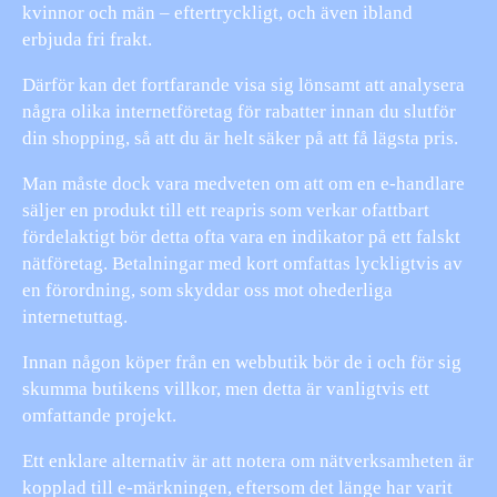
kvinnor och män – eftertryckligt, och även ibland
erbjuda fri frakt.
Därför kan det fortfarande visa sig lönsamt att analysera
några olika internetföretag för rabatter innan du slutför
din shopping, så att du är helt säker på att få lägsta pris.
Man måste dock vara medveten om att om en e-handlare
säljer en produkt till ett reapris som verkar ofattbart
fördelaktigt bör detta ofta vara en indikator på ett falskt
nätföretag. Betalningar med kort omfattas lyckligtvis av
en förordning, som skyddar oss mot ohederliga
internetuttag.
Innan någon köper från en webbutik bör de i och för sig
skumma butikens villkor, men detta är vanligtvis ett
omfattande projekt.
Ett enklare alternativ är att notera om nätverksamheten är
kopplad till e-märkningen, eftersom det länge har varit