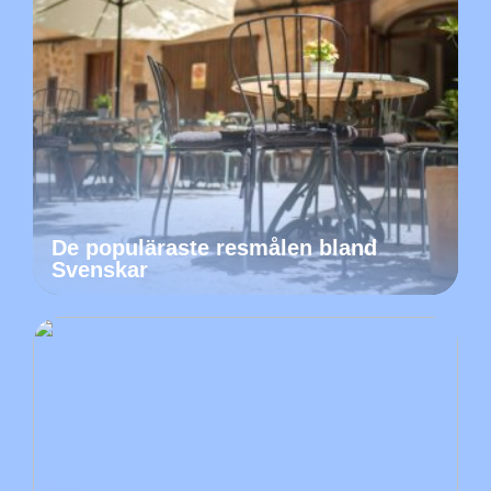
De populäraste resmålen bland
Svenskar