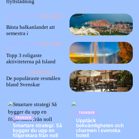
flyttstädning
UPPLEVELSER
15/02/202
4
Bästa balkanlandet att
semestra i
UPPLEVELSER
29/11/202
3
Topp 3 roligaste
aktiviteterna på Island
TRENDER
26/05/2023
De populäraste resmålen
bland Svenskar
TRENDER
TRENDER
Upptäck
Smartare strategi: Så
bekvämligheten och
bygger du upp en
charmen i svenska
följarskara från noll
hotell