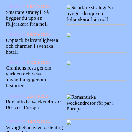
TRENDER
08/12/2025
Smartare strategi: Så
bygger du upp en
följarskara från noll
TRENDER
09/06/2025
Upptäck bekvämligheten
och charmen i svenska
hotell
TRENDER
31/03/2025
Granitens resa genom
världen och dess
användning genom
historien
TRENDER
22/08/2024
Romantiska weekendresor
för par i Europa
TRENDER
14/05/2024
Viktigheten av en ordentlig