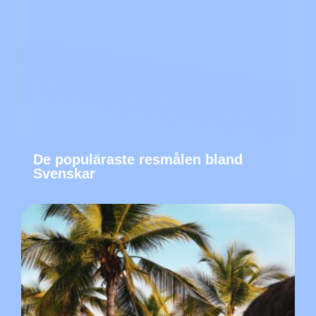
De populäraste resmålen bland
Svenskar