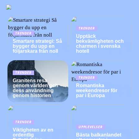
TRENDER
TRENDER
Upptäck
Smartare strategi: Så
bekvämligheten och
bygger du upp en
charmen i svenska
följarskara från noll
hotell
TRENDER
TRENDER
Granitens resa
genom världen och
Romantiska
dess användning
weekendresor för
genom historien
par i Europa
TRENDER
UPPLEVELSER
Viktigheten av en
ordentlig
Bästa balkanlandet