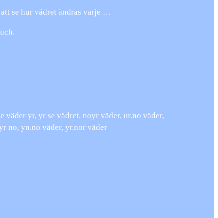
att se hur vädret ändras varje …
ouch.
 väder yr, yr se vädret, noyr väder, ur.no väder,
yr no, yn.no väder, yr.nor väder