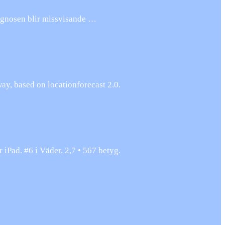
 prognosen blir missvisande …
y, based on locationforecast 2.0.
Pad. #6 i Väder. 2,7 • 567 betyg.