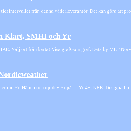
hela tidsintervallet från denna väderleverantör. Det kan göra att
n Klart, SMHI och Yr
R. Välj ort från karta! Visa grafGöm graf. Data by MET Norwa
 Nordicweather
mer om Yr. Hämta och upplev Yr på … Yr 4+. NRK. Designad för i