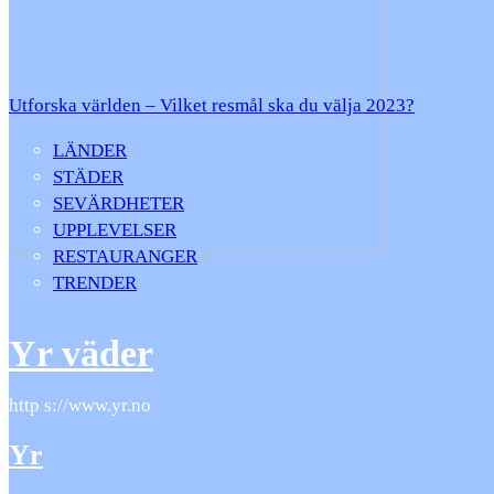
Utforska världen – Vilket resmål ska du välja 2023?
LÄNDER
STÄDER
SEVÄRDHETER
UPPLEVELSER
RESTAURANGER
TRENDER
Yr väder
http s://www.yr.no
Yr