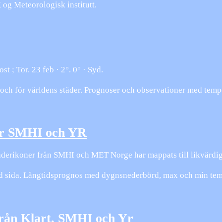
 og Meteorologisk institutt.
st ; Tor. 23 feb · 2°. 0° · Syd.
och för världens städer. Prognoser och observationer med temp
för SMHI och YR
derikoner från SMHI och MET Norge har mappats till likvärdiga
id sida. Långtidsprognos med dygnsnederbörd, max och min tem
från Klart, SMHI och Yr