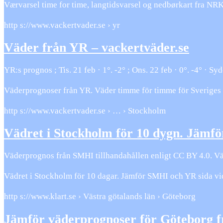
Værvarsel time for time, langtidsvarsel og nedbørkart fra NRK
http s://www.vackertvader.se › yr
Väder från YR – vackertväder.se
YR:s prognos ; Tis. 21 feb · 1°. -2° ; Ons. 22 feb · 0°. -4° · Sydo
Väderprognoser från YR. Väder timme för timme för Sveriges 
http s://www.vackertvader.se › … › Stockholm
Vädret i Stockholm för 10 dygn. Jäm
Väderprognos från SMHI tillhandahållen enligt CC BY 4.0. Vä
Vädret i Stockholm för 10 dagar. Jämför SMHI och YR sida v
http s://www.klart.se › Västra götalands län › Göteborg
Jämför väderprognoser för Göteborg 