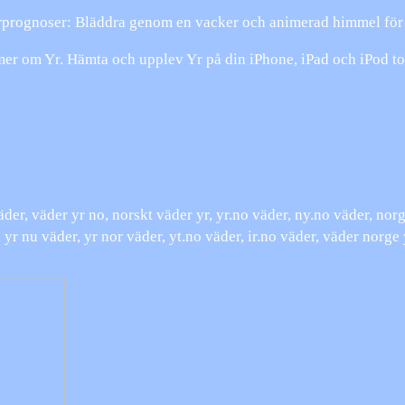
äderprognoser: Bläddra genom en vacker och animerad himmel för 
mer om Yr. Hämta och upplev Yr på din iPhone, iPad och iPod t
der, väder yr no, norskt väder yr, yr.no väder, ny.no väder, norge
yr nu väder, yr nor väder, yt.no väder, ir.no väder, väder norge 