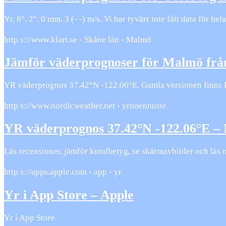
Yr. 6°. 2°. 0 mm. 3 (- -) m/s. Vi har tyvärr inte fått data för 
http s://www.klart.se › Skåne län › Malmö
Jämför väderprognoser för Malmö frå
YR väderprognos 37.42°N -122.06°E. Gamla versionen finns HÄ
http s://www.nordicweather.net › yrnoennuste
YR väderprognos 37.42°N -122.06°E –
Läs recensioner, jämför kundbetyg, se skärmavbilder och läs 
http s://apps.apple.com › app › yr
Yr i App Store – Apple
‎Yr i App Store