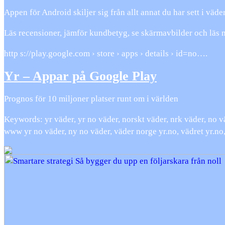
Appen för Android skiljer sig från allt annat du har sett i v
Läs recensioner, jämför kundbetyg, se skärmavbilder och läs 
http s://play.google.com › store › apps › details › id=no….
Yr – Appar på Google Play
Prognos för 10 miljoner platser runt om i världen
Keywords: yr väder, yr no väder, norskt väder, nrk väder, no vä
www yr no väder, ny no väder, väder norge yr.no, vädret yr.no, 