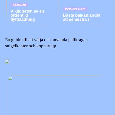
TRENDER
UPPLEVELSER
Viktigheten av en
ordentlig
Bästa balkanlandet
flyttstädning
att semestra i
En guide till att välja och använda pallkragar,
snigelkanter och koppartejp