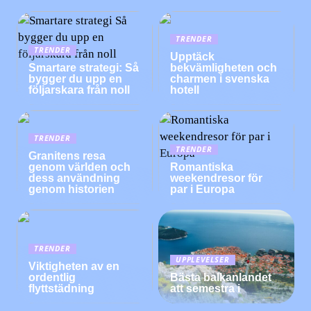
TRENDER
TRENDER
Upptäck
Smartare strategi: Så
bekvämligheten och
bygger du upp en
charmen i svenska
följarskara från noll
hotell
TRENDER
TRENDER
Granitens resa
genom världen och
Romantiska
dess användning
weekendresor för
genom historien
par i Europa
TRENDER
UPPLEVELSER
Viktigheten av en
ordentlig
Bästa balkanlandet
flyttstädning
att semestra i