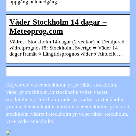
uppgång och nedgång.
Väder Stockholm 14 dagar –
Meteoprog.com
Vädret i Stockholm 14 dagar (2 veckor) ☀️ Detaljerad
vädretprognos för Stockholm, Sverige ➦ Väder 14
dagar framåt ⭐ Långtidsprognos väder ⚡ Aktuellt …
Keywords: väder stockholm yr, yr väder stockholm,
väder yr stockholm, yr stockholm väder, vädret
stockholm yr, stockholm väder yr, vädret yr stockholm,
yr no väder stockholm, norskt väder stockholm, yr vädret
stockholm, vädret i stockholm yr, yr.no väder stockholm,
yr.se väder stockholm