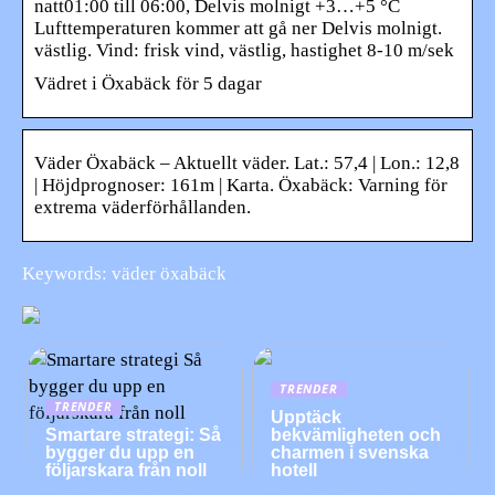
natt01:00 till 06:00, Delvis molnigt +3…+5 °C
Lufttemperaturen kommer att gå ner Delvis molnigt.
västlig. Vind: frisk vind, västlig, hastighet 8-10 m/sek
Vädret i Öxabäck för 5 dagar
Väder Öxabäck – Aktuellt väder. Lat.: 57,4 | Lon.: 12,8
| Höjdprognoser: 161m | Karta. Öxabäck: Varning för
extrema väderförhållanden.
Keywords: väder öxabäck
TRENDER
TRENDER
Upptäck
Smartare strategi: Så
bekvämligheten och
bygger du upp en
charmen i svenska
följarskara från noll
hotell