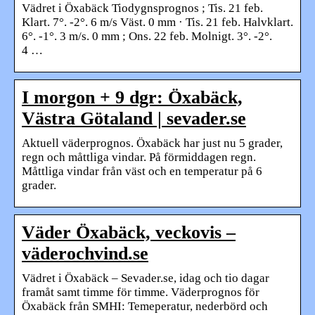
Vädret i Öxabäck Tiodygnsprognos ; Tis. 21 feb.
Klart. 7°. -2°. 6 m/s Väst. 0 mm · Tis. 21 feb. Halvklart.
6°. -1°. 3 m/s. 0 mm ; Ons. 22 feb. Molnigt. 3°. -2°.
4 …
I morgon + 9 dgr: Öxabäck,
Västra Götaland | sevader.se
Aktuell väderprognos. Öxabäck har just nu 5 grader,
regn och måttliga vindar. På förmiddagen regn.
Måttliga vindar från väst och en temperatur på 6
grader.
Väder Öxabäck, veckovis –
väderochvind.se
Vädret i Öxabäck – Sevader.se, idag och tio dagar
framåt samt timme för timme. Väderprognos för
Öxabäck från SMHI: Temeperatur, nederbörd och