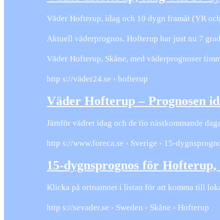
Väder Hofterup, idag och 10 dygn framåt (YR oc
Aktuell väderprognos. Hofterup har just nu 7 grade
Väder Hofterup, Skåne, med väderprognoser timme
http s://väder24.se › hofterup
Väder Hofterup – Prognosen id
Jämför vädret idag och de tio nästkommande daga
http s://www.foreca.se › Sverige › 15-dygnsprogn
15-dygnsprognos för Hofterup,
Klicka på ortnamnet i listan för att komma till l
http s://sevader.se › Sweden › Skåne › Hofterup