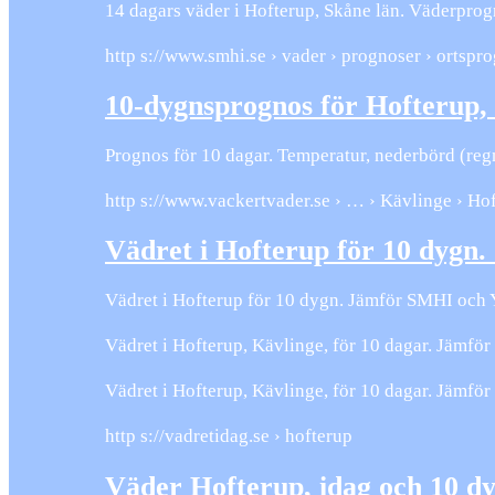
14 dagars väder i Hofterup, Skåne län. Väderprog
http s://www.smhi.se › vader › prognoser › ortspr
10-dygnsprognos för Hofterup
Prognos för 10 dagar. Temperatur, nederbörd (regn
http s://www.vackertvader.se › … › Kävlinge › Ho
Vädret i Hofterup för 10 dyg
Vädret i Hofterup för 10 dygn. Jämför SMHI och 
Vädret i Hofterup, Kävlinge, för 10 dagar. Jämf
Vädret i Hofterup, Kävlinge, för 10 dagar. Jämf
http s://vadretidag.se › hofterup
Väder Hofterup, idag och 10 