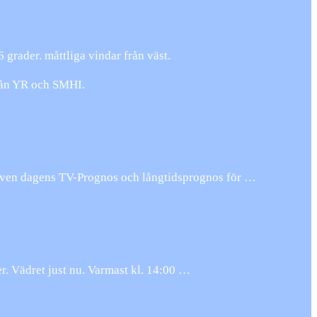
 grader. måttliga vindar från väst.
från YR och SMHI.
 även dagens TV-Prognos och långtidsprognos för …
r. Vädret just nu. Varmast kl. 14:00 …