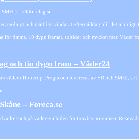
h SMHI) – vädretidag.se
r, molnigt och måttliga vindar. I eftermiddag blir det molnigt. 6
 för timme, 10 dygn framåt, soltider och mycket mer. Väder 
ag och tio dygn fram – Väder24
rs väder i Hofterup. Prognosen levereras av YR och SMHI, se
os
 Skåne – Foreca.se
okalvädret och på vädersymbolen för timvisa prognoser. Reseväde