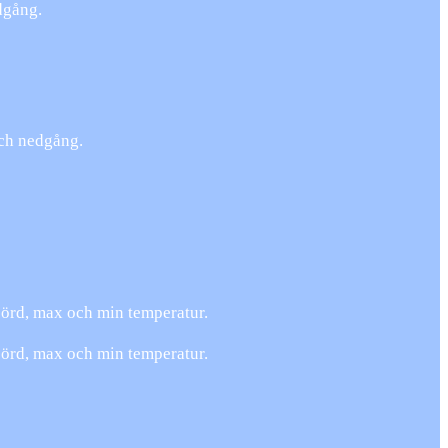
dgång.
och nedgång.
börd, max och min temperatur.
börd, max och min temperatur.