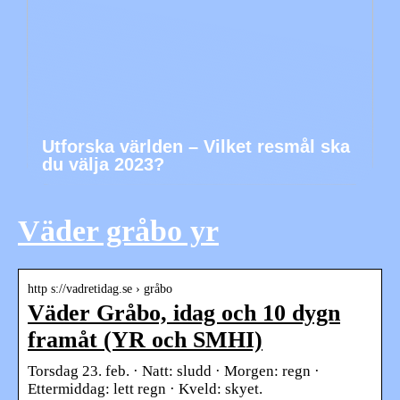
Utforska världen – Vilket resmål ska
du välja 2023?
Väder gråbo yr
http s://vadretidag.se › gråbo
Väder Gråbo, idag och 10 dygn
framåt (YR och SMHI)
Torsdag 23. feb. · Natt: sludd · Morgen: regn ·
Ettermiddag: lett regn · Kveld: skyet.