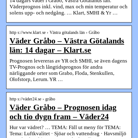
14 dagars väder i Gråbo, Västra Götalands län.
Väderprognos inkl. vind, max och min temperatur och
solens upp- och nedgång. … Klart, SMHI & Yr …
http s://www.klart.se › Västra götalands län › Gråbo
Väder Gråbo – Västra Götalands
län: 14 dagar – Klart.se
Prognosen levereras av YR och SMHI, se även dagens
TV-Prognos och långtidsprognos för andra
närliggande orter som Grabo, Floda, Stenkullen,
Olofstorp, Lerum. YR …
http s://väder24.se › gråbo
Väder Gråbo – Prognosen idag
och tio dygn fram – Väder24
Hur var vädret? … TEMA: Fäll ut meny för TEMA:
Tema: Luftkvalitet · Sjöar och vattendrag · Havsmiljö