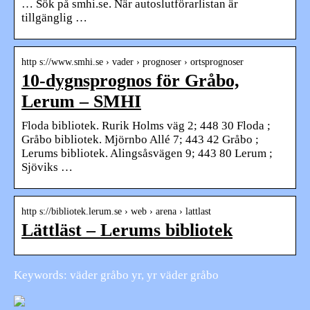
… Sök på smhi.se. När autoslutförarlistan är
tillgänglig …
http s://www.smhi.se › vader › prognoser › ortsprognoser
10-dygnsprognos för Gråbo,
Lerum – SMHI
Floda bibliotek. Rurik Holms väg 2; 448 30 Floda ;
Gråbo bibliotek. Mjörnbo Allé 7; 443 42 Gråbo ;
Lerums bibliotek. Alingsåsvägen 9; 443 80 Lerum ;
Sjöviks …
http s://bibliotek.lerum.se › web › arena › lattlast
Lättläst – Lerums bibliotek
Keywords: väder gråbo yr, yr väder gråbo