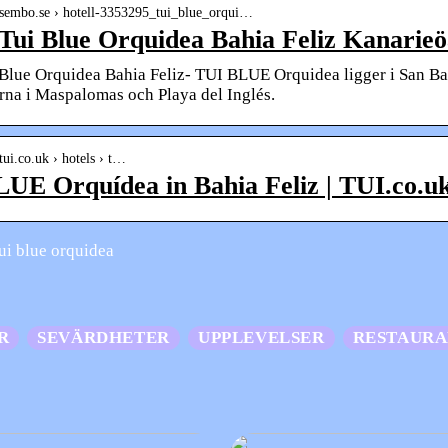
.sembo.se › hotell-3353295_tui_blue_orqui…
 Tui Blue Orquidea Bahia Feliz Kanarie
 Blue Orquidea Bahia Feliz- TUI BLUE Orquidea ligger i San Bar
na i Maspalomas och Playa del Inglés.
tui.co.uk › hotels › t…
UE Orquídea in Bahia Feliz | TUI.co.u
ui blue orquidea
R
SEVÄRDHETER
UPPLEVELSER
RESTAUR