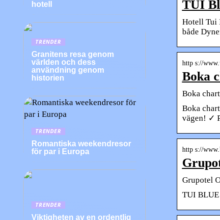
TUI Bl
hotell
Hotell Tui
både Dyne
TRENDER
Granitens resa genom
världen och dess
http s://www.
användning genom
Boka c
historien
Boka chart
Boka charte
vägen! ✓ P
TRENDER
Romantiska weekendresor
http s://www.
för par i Europa
Grupot
Grupotel O
TUI BLUE O
TRENDER
Viktigheten av en ordentlig