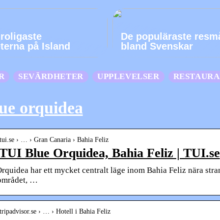
roligaste
De populäraste resm
eterna på Island
bland Svenskar
R
SEVÄRDHETER
UPPLEVELSER
RESTAUR
lue orquidea
tui.se › … › Gran Canaria › Bahia Feliz
 TUI Blue Orquidea, Bahia Feliz | TUI.se
rquidea har ett mycket centralt läge inom Bahia Feliz nära stra
området, …
tripadvisor.se › … › Hotell i Bahia Feliz