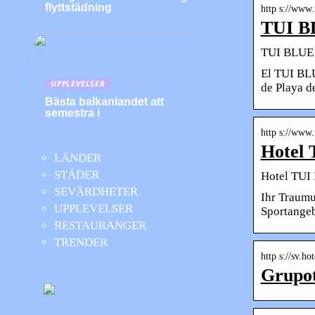
flyttstädning
http s://www
TUI BL
TUI BLUE O
El TUI BLU
UPPLEVELSER
de Playa d
Bästa balkanlandet att
semestra i
http s://www.
Hotel 
LÄNDER
STÄDER
Hotel TUI 
SEVÄRDHETER
Ihr Traumu
UPPLEVELSER
Sportangeb
RESTAURANGER
TRENDER
http s://sv.h
Grupot