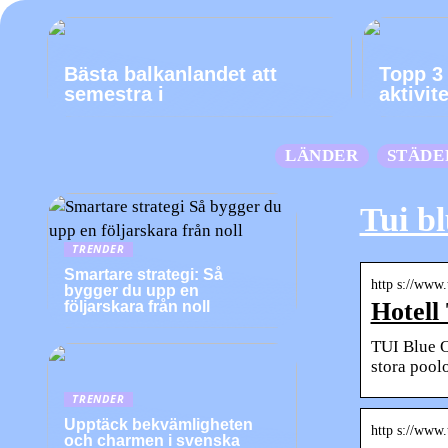
Bästa balkanlandet att
Topp 3 
semestra i
aktivit
LÄNDER
STÄDE
Tui b
TRENDER
Smartare strategi: Så
http s://www.
bygger du upp en
Hotell
följarskara från noll
TUI Blue O
stora pool
TRENDER
Upptäck bekvämligheten
http s://www.
och charmen i svenska