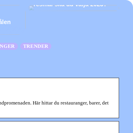
resmål ska du välja 2023?
ålen
ANGER
TRENDER
ndpromenaden. Här hittar du restauranger, barer, det