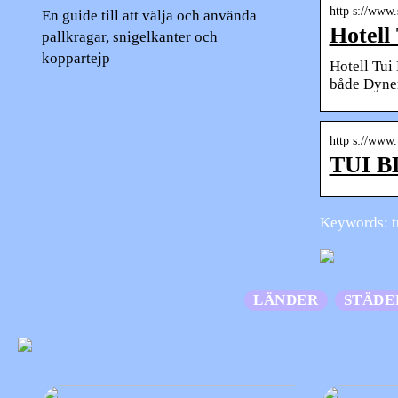
http s://www
En guide till att välja och använda
Hotell
pallkragar, snigelkanter och
koppartejp
Hotell Tui
både Dyner
http s://www.
TUI BL
Keywords: t
LÄNDER
STÄDE