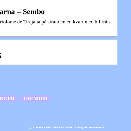
öarna – Sembo
tolome de Tirajana på stranden en kvart med bil från
k
ANGER
TRENDER
Utforska världen – Vilket
resmål ska du välja 2023?