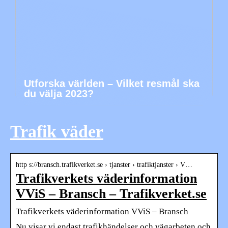
Utforska världen – Vilket resmål ska
du välja 2023?
Trafik väder
http s://bransch.trafikverket.se › tjanster › trafiktjanster › V…
Trafikverkets väderinformation
VViS – Bransch – Trafikverket.se
Trafikverkets väderinformation VViS – Bransch
Nu visar vi endast trafikhändelser och vägarbeten och