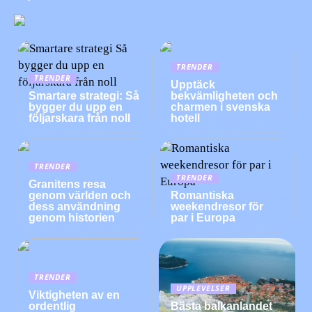
TRENDER
TRENDER
Upptäck
Smartare strategi: Så
bekvämligheten och
bygger du upp en
charmen i svenska
följarskara från noll
hotell
TRENDER
TRENDER
Granitens resa
genom världen och
Romantiska
dess användning
weekendresor för
genom historien
par i Europa
TRENDER
UPPLEVELSER
Viktigheten av en
ordentlig
Bästa balkanlandet