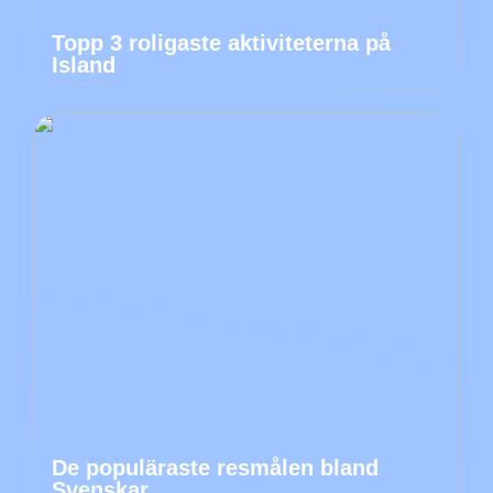
Topp 3 roligaste aktiviteterna på
Island
De populäraste resmålen bland
Svenskar