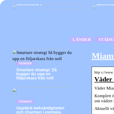
semestra i
aktivit
LÄNDER
STÄDE
Miami
TRENDER
Smartare strategi: Så
http s://www.
bygger du upp en
Väder 
följarskara från noll
Väder Miam
Komplett ö
om vädret 
TRENDER
Upptäck bekvämligheten
Aktuellt v
och charmen i svenska