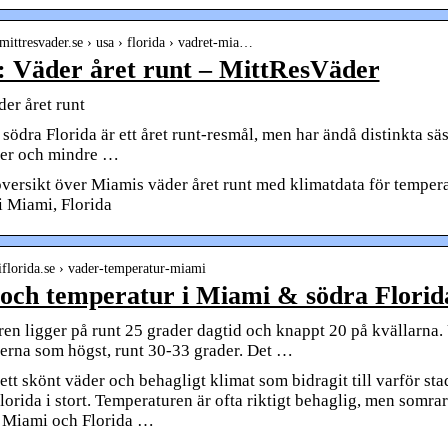
mittresvader.se › usa › florida › vadret-mia…
 Väder året runt – MittResVäder
er året runt
södra Florida är ett året runt-resmål, men har ändå distinkta sä
rer och mindre …
versikt över Miamis väder året runt med klimatdata för tempera
i Miami, Florida
iflorida.se › vader-temperatur-miami
och temperatur i Miami & södra Florida
en ligger på runt 25 grader dagtid och knappt 20 på kvällarna
erna som högst, runt 30-33 grader. Det …
tt skönt väder och behagligt klimat som bidragit till varför sta
lorida i stort. Temperaturen är ofta riktigt behaglig, men somrar
ll Miami och Florida …