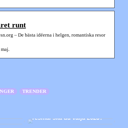
ret runt
kesn.org – De bästa idéerna i helgen, romantiska resor
 maj.
ANGER
TRENDER
ålen
Utforska världen – Vilket
resmål ska du välja 2023?