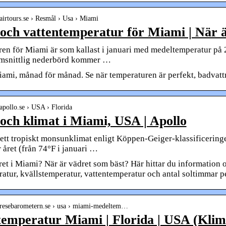
airtours.se › Resmål › Usa › Miami
och vattentemperatur för Miami | När är
en för Miami är som kallast i januari med medeltemperatur på 23
msnittlig nederbörd kommer …
iami, månad för månad. Se när temperaturen är perfekt, badvat
apollo.se › USA › Florida
och klimat i Miami, USA | Apollo
ett tropiskt monsunklimat enligt Köppen-Geiger-klassificering
 året (från 74°F i januari …
et i Miami? När är vädret som bäst? Här hittar du information om
atur, kvällstemperatur, vattentemperatur och antal soltimmar p
.resebarometern.se › usa › miami-medeltem…
emperatur Miami | Florida | USA (Klim