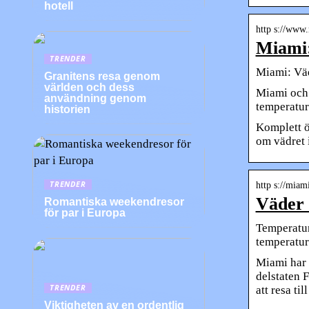
hotell
http s://www.
Miami:
TRENDER
Miami: Väd
Granitens resa genom
världen och dess
Miami och 
användning genom
temperatu
historien
Komplett ö
om vädret 
TRENDER
http s://miam
Väder 
Romantiska weekendresor
för par i Europa
Temperatur
temperatur
Miami har e
delstaten F
TRENDER
att resa ti
Viktigheten av en ordentlig