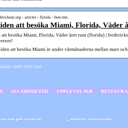
ederickesn.org › articles › florida › best-tim…
tiden att besöka Miami, Florida, Väder å
 att besöka Miami, Florida, Väder året runt (florida) | frederic
eresor!
tiden att besöka Miami är under vårmånaderna mellan mars och
iami väder året runt
R
SEVÄRDHETER
UPPLEVELSER
RESTAUR
roligaste
De populäraste resm
eterna på Island
bland Svenskar