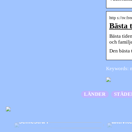
http s://sv.fr
Bästa 
Bästa tiden
och familj
Den bästa 
Keywords: m
LÄNDER
STÄDE
Bästa balkanlandet att
Topp 3 
semestra i
aktivit