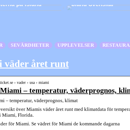
eterna på Island
bland Svenskar
R
SEVÄRDHETER
UPPLEVELSER
RESTAUR
 väder året runt
ticket.se › vader › usa › miami
Miami – temperatur, väderprognos, klim
i – temperatur, väderprognos, klimat
versikt över Miamis väder året runt med klimatdata för tempera
i Miami, Florida.
äder för Miami. Se vädret för Miami de kommande dagarna