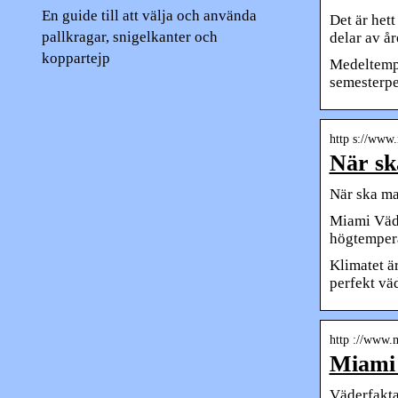
En guide till att välja och använda
Det är hett
pallkragar, snigelkanter och
delar av år
koppartejp
Medeltempe
semesterpe
http s://www.
När sk
När ska ma
Miami Väde
högtempera
Klimatet är
perfekt väd
http ://www.
Miami 
Väderfakta