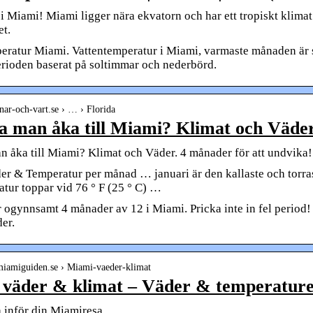
 i Miami! Miami ligger nära ekvatorn och har ett tropiskt klima
et.
ratur Miami. Vattentemperatur i Miami, varmaste månaden är 
rioden baserat på soltimmar och nederbörd.
nar-och-vart.se › … › Florida
a man åka till Miami? Klimat och Väder
n åka till Miami? Klimat och Väder. 4 månader för att undvika!
r & Temperatur per månad … januari är den kallaste och torra
tur toppar vid 76 ° F (25 ° C) …
 ogynnsamt 4 månader av 12 i Miami. Pricka inte in fel period! 
er.
miamiguiden.se › Miami-vaeder-klimat
väder & klimat – Väder & temperaturer
 inför din Miamiresa