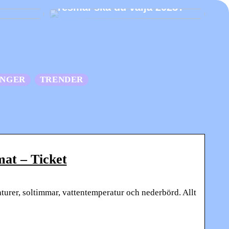
resmål ska du välja 2023?
ANGER
TRENDER
at – Ticket
turer, soltimmar, vattentemperatur och nederbörd. Allt