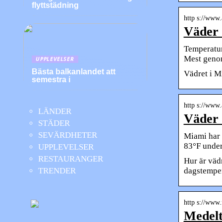
flyttstädning
http s://www.
Väder 
Temperatur
Mest geno
UPPLEVELSER
Bästa balkanlandet att
Vädret i M
semestra i
http s://www.
LÄNDER
Väder 
STÄDER
SEVÄRDHETER
Miami har 
83°F under
UPPLEVELSER
RESTAURANGER
Hur är vädr
dagstemper
TRENDER
http s://www
Medelt