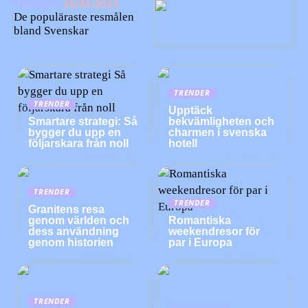
TRENDER
26/05/2023
De populäraste resmålen
bland Svenskar
TRENDER
TRENDER
Upptäck
Smartare strategi: Så
bekvämligheten och
bygger du upp en
charmen i svenska
följarskara från noll
hotell
TRENDER
TRENDER
Granitens resa
genom världen och
Romantiska
dess användning
weekendresor för
genom historien
par i Europa
TRENDER