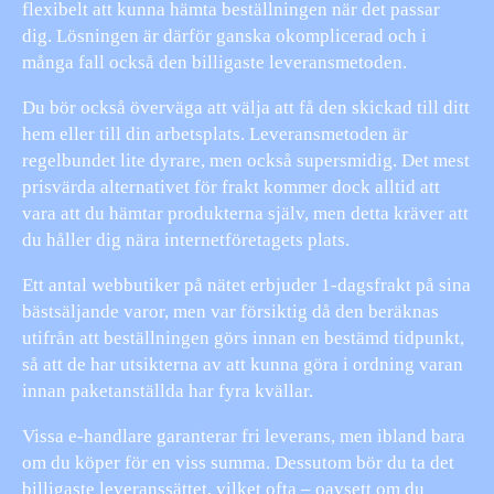
flexibelt att kunna hämta beställningen när det passar
dig. Lösningen är därför ganska okomplicerad och i
många fall också den billigaste leveransmetoden.
Du bör också överväga att välja att få den skickad till ditt
hem eller till din arbetsplats. Leveransmetoden är
regelbundet lite dyrare, men också supersmidig. Det mest
prisvärda alternativet för frakt kommer dock alltid att
vara att du hämtar produkterna själv, men detta kräver att
du håller dig nära internetföretagets plats.
Ett antal webbutiker på nätet erbjuder 1-dagsfrakt på sina
bästsäljande varor, men var försiktig då den beräknas
utifrån att beställningen görs innan en bestämd tidpunkt,
så att de har utsikterna av att kunna göra i ordning varan
innan paketanställda har fyra kvällar.
Vissa e-handlare garanterar fri leverans, men ibland bara
om du köper för en viss summa. Dessutom bör du ta det
billigaste leveranssättet, vilket ofta – oavsett om du