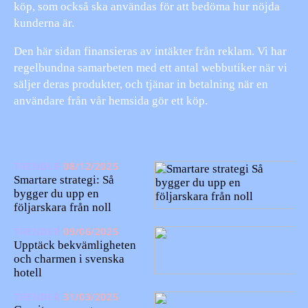
köp, som också ska användas för att bedöma hur nöjda
kunderna är.
Den här sidan finansieras av intäkter från reklam. Vi har
regelbundna samarbeten med ett antal webbutiker när vi
säljer deras produkter, och tjänar in betalning när en
användare från vår hemsida gör ett köp.
TRENDER
08/12/2025
Smartare strategi: Så
bygger du upp en
följarskara från noll
TRENDER
09/06/2025
Upptäck bekvämligheten
och charmen i svenska
hotell
TRENDER
31/03/2025