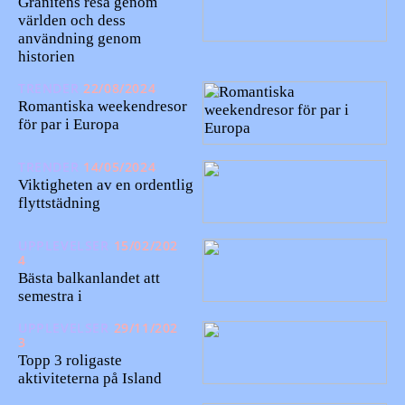
Granitens resa genom
världen och dess
användning genom
historien
TRENDER
22/08/2024
Romantiska weekendresor
för par i Europa
TRENDER
14/05/2024
Viktigheten av en ordentlig
flyttstädning
UPPLEVELSER
15/02/202
4
Bästa balkanlandet att
semestra i
UPPLEVELSER
29/11/202
3
Topp 3 roligaste
aktiviteterna på Island