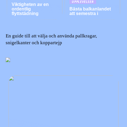
UPPLEVELSER
Viktigheten av en
ordentlig
Bästa balkanlandet
flyttstädning
att semestra i
En guide till att välja och använda pallkragar,
snigelkanter och koppartejp