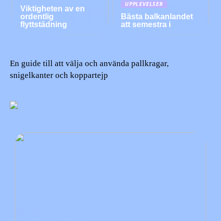
UPPLEVELSER
Viktigheten av en
ordentlig
Bästa balkanlandet
flyttstädning
att semestra i
En guide till att välja och använda pallkragar,
snigelkanter och koppartejp