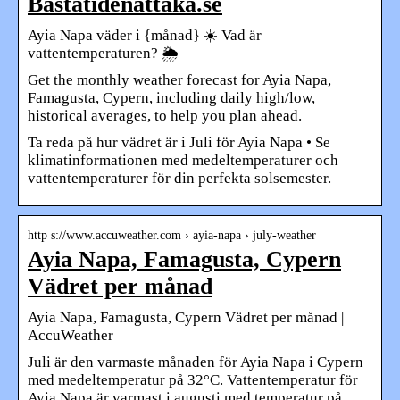
Bastatidenattaka.se
Ayia Napa väder i {månad} ☀️ Vad är
vattentemperaturen? 🌦️
Get the monthly weather forecast for Ayia Napa,
Famagusta, Cypern, including daily high/low,
historical averages, to help you plan ahead.
Ta reda på hur vädret är i Juli för Ayia Napa • Se
klimatinformationen med medeltemperaturer och
vattentemperaturer för din perfekta solsemester.
http s://www.accuweather.com › ayia-napa › july-weather
Ayia Napa, Famagusta, Cypern
Vädret per månad
Ayia Napa, Famagusta, Cypern Vädret per månad |
AccuWeather
Juli är den varmaste månaden för Ayia Napa i Cypern
med medeltemperatur på 32°C. Vattentemperatur för
Ayia Napa är varmast i augusti med temperatur på