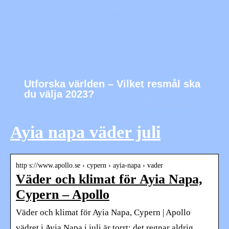
Utforska världen – Vilket resmål ska
du välja 2023?
Ayia napa väder juli
http s://www.apollo.se › cypern › ayia-napa › vader
Väder och klimat för Ayia Napa,
Cypern – Apollo
Väder och klimat för Ayia Napa, Cypern | Apollo
vädret i Ayia Napa i juli är torrt; det regnar aldrig.