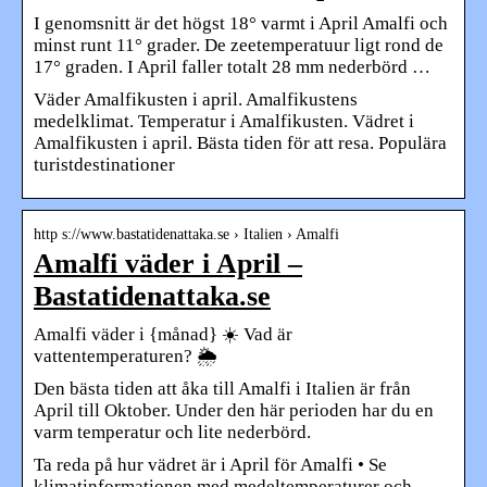
I genomsnitt är det högst 18° varmt i April Amalfi och
minst runt 11° grader. De zeetemperatuur ligt rond de
17° graden. I April faller totalt 28 mm nederbörd …
Väder Amalfikusten i april. Amalfikustens
medelklimat. Temperatur i Amalfikusten. Vädret i
Amalfikusten i april. Bästa tiden för att resa. Populära
turistdestinationer
http s://www.bastatidenattaka.se › Italien › Amalfi
Amalfi väder i April –
Bastatidenattaka.se
Amalfi väder i {månad} ☀️ Vad är
vattentemperaturen? 🌦️
Den bästa tiden att åka till Amalfi i Italien är från
April till Oktober. Under den här perioden har du en
varm temperatur och lite nederbörd.
Ta reda på hur vädret är i April för Amalfi • Se
klimatinformationen med medeltemperaturer och