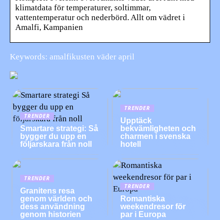
klimatdata för temperaturer, soltimmar,
vattentemperatur och nederbörd. Allt om vädret i
Amalfi, Kampanien
Keywords: amalfikusten väder april
TRENDER
TRENDER
Upptäck
Smartare strategi: Så
bekvämligheten och
bygger du upp en
charmen i svenska
följarskara från noll
hotell
TRENDER
TRENDER
Granitens resa
genom världen och
Romantiska
dess användning
weekendresor för
genom historien
par i Europa