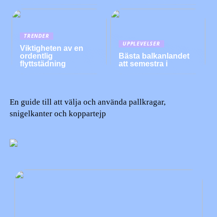
TRENDER
UPPLEVELSER
Viktigheten av en
ordentlig
Bästa balkanlandet
flyttstädning
att semestra i
En guide till att välja och använda pallkragar,
snigelkanter och koppartejp