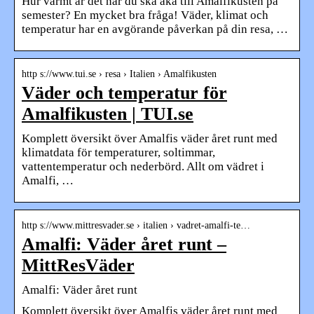
Hur varmt är det när du ska åka till Amalfikusten på
semester? En mycket bra fråga! Väder, klimat och
temperatur har en avgörande påverkan på din resa, …
http s://www.tui.se › resa › Italien › Amalfikusten
Väder och temperatur för
Amalfikusten | TUI.se
Komplett översikt över Amalfis väder året runt med
klimatdata för temperaturer, soltimmar,
vattentemperatur och nederbörd. Allt om vädret i
Amalfi, …
http s://www.mittresvader.se › italien › vadret-amalfi-te…
Amalfi: Väder året runt –
MittResVäder
Amalfi: Väder året runt
Komplett översikt över Amalfis väder året runt med